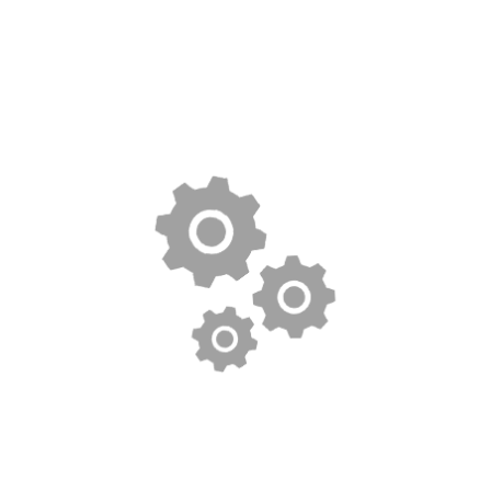
$
35.00
Woo Ninja
$
35.00
Woo Logo
$
35.00